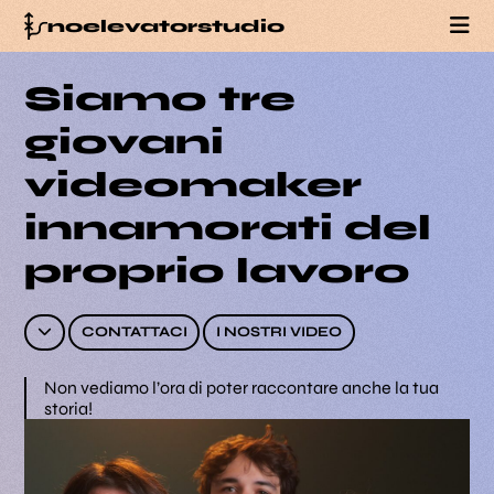
noelevatorstudio
Siamo tre
PORTFOLIO
giovani
SERVIZI
videomaker
innamorati del
BLOG
proprio lavoro
TEAM
CONTATTACI
I NOSTRI VIDEO
CONTATTI
Non vediamo l’ora di poter raccontare anche la tua
storia!