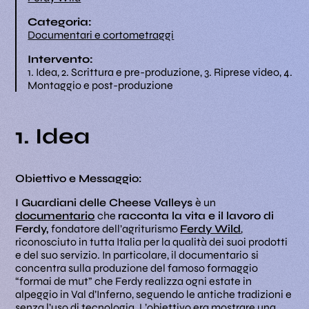
Categoria:
Documentari e cortometraggi
Intervento:
1. Idea, 2. Scrittura e pre-produzione, 3. Riprese video, 4.
Montaggio e post-produzione
1. Idea
Obiettivo e Messaggio:
I Guardiani delle Cheese Valleys
è un
documentario
che
racconta la vita e il lavoro di
Ferdy,
fondatore dell’agriturismo
Ferdy Wild
,
riconosciuto in tutta Italia per la qualità dei suoi prodotti
e del suo servizio. In particolare, il documentario
si
concentra sulla produzione del famoso formaggio
“formai de mut” che Ferdy realizza ogni estate in
alpeggio in Val d’Inferno, seguendo le antiche tradizioni e
senza l’uso di tecnologia. L’obiettivo era mostrare una