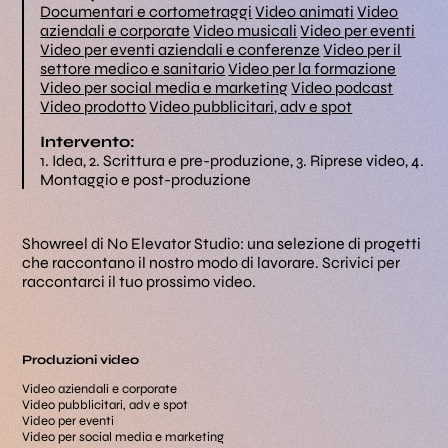
Documentari e cortometraggi
Video animati
Video
aziendali e corporate
Video musicali
Video per eventi
Video per eventi aziendali e conferenze
Video per il
settore medico e sanitario
Video per la formazione
Video per social media e marketing
Video podcast
Video prodotto
Video pubblicitari, adv e spot
Intervento:
1. Idea, 2. Scrittura e pre-produzione, 3. Riprese video, 4.
Montaggio e post-produzione
Showreel di No Elevator Studio: una selezione di progetti
che raccontano il nostro modo di lavorare. Scrivici per
raccontarci il tuo prossimo video.
Produzioni video
Video aziendali e corporate
Video pubblicitari, adv e spot
Video per eventi
Video per social media e marketing