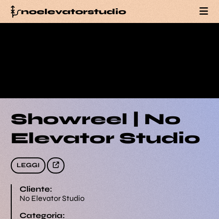
noelevatorstudio
PORTFOLIO
SERVIZI
BLOG
Showreel | No
TEAM
Elevator Studio
CONTATTI
LEGGI
Cliente:
No Elevator Studio
Categoria: