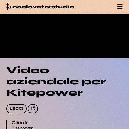
noelevatorstudio
PORTFOLIO
SERVIZI
BLOG
Video
TEAM
aziendale per
CONTATTI
Kitepower
LEGGI
Cliente:
Kitepower